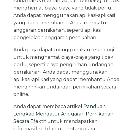
Anda harus memanfaatkan teknologi untuk
menghemat biaya-biaya yang tidak perlu.
Anda dapat menggunakan aplikasi-aplikasi
yang dapat membantu Anda mengatur
anggaran pernikahan, seperti aplikasi
pengelolaan anggaran pernikahan.
Anda juga dapat menggunakan teknologi
untuk menghemat biaya-biaya yang tidak
perlu, seperti biaya pengiriman undangan
pernikahan. Anda dapat menggunakan
aplikasi-aplikasi yang dapat membantu Anda
mengirimkan undangan pernikahan secara
online.
Anda dapat membaca artikel
Panduan
Lengkap Mengatur Anggaran Pernikahan
Secara Efektif
untuk mendapatkan
informasi lebih lanjut tentang cara