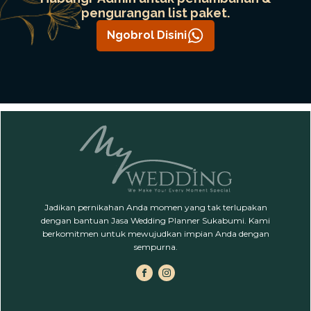
pengurangan list paket.
Ngobrol Disini
Jadikan pernikahan Anda momen yang tak terlupakan
dengan bantuan Jasa Wedding Planner Sukabumi. Kami
berkomitmen untuk mewujudkan impian Anda dengan
sempurna.