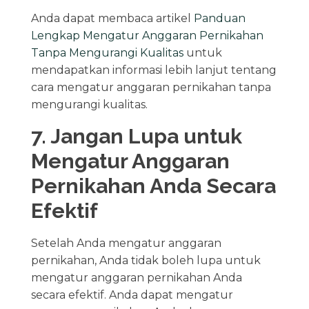
Anda dapat membaca artikel
Panduan
Lengkap Mengatur Anggaran Pernikahan
Tanpa Mengurangi Kualitas
untuk
mendapatkan informasi lebih lanjut tentang
cara mengatur anggaran pernikahan tanpa
mengurangi kualitas.
7. Jangan Lupa untuk
Mengatur Anggaran
Pernikahan Anda Secara
Efektif
Setelah Anda mengatur anggaran
pernikahan, Anda tidak boleh lupa untuk
mengatur anggaran pernikahan Anda
secara efektif. Anda dapat mengatur