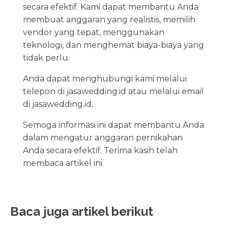
secara efektif. Kami dapat membantu Anda
membuat anggaran yang realistis, memilih
vendor yang tepat, menggunakan
teknologi, dan menghemat biaya-biaya yang
tidak perlu.
Anda dapat menghubungi kami melalui
telepon di jasawedding.id atau melalui email
di jasawedding.id.
Semoga informasi ini dapat membantu Anda
dalam mengatur anggaran pernikahan
Anda secara efektif. Terima kasih telah
membaca artikel ini.
Baca juga artikel berikut