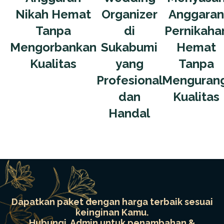
Nikah Hemat
Organizer
Anggaran
Tanpa
di
Pernikaha
Mengorbankan
Sukabumi
Hemat
Kualitas
yang
Tanpa
Profesional
Mengurang
dan
Kualitas
Handal
Dapatkan paket dengan harga terbaik sesuai
keinginan Kamu.
Hubungi Admin untuk penambahan &