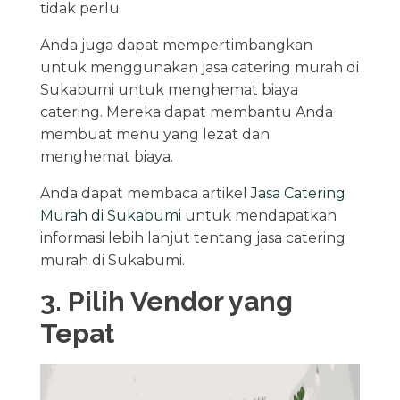
tidak perlu.
Anda juga dapat mempertimbangkan
untuk menggunakan jasa catering murah di
Sukabumi untuk menghemat biaya
catering. Mereka dapat membantu Anda
membuat menu yang lezat dan
menghemat biaya.
Anda dapat membaca artikel
Jasa Catering
Murah di Sukabumi
untuk mendapatkan
informasi lebih lanjut tentang jasa catering
murah di Sukabumi.
3. Pilih Vendor yang
Tepat