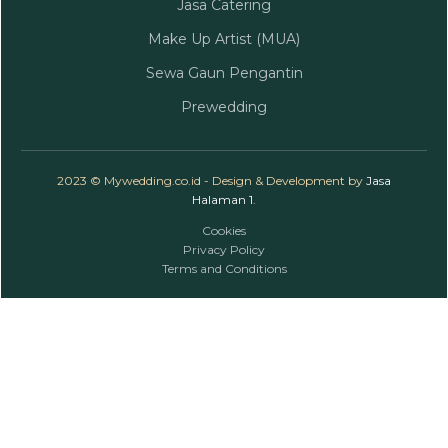
Jasa Catering
Make Up Artist (MUA)
Sewa Gaun Pengantin
Prewedding
2023 © Mywedding.co.id - Design & Development by
Jasa
Halaman 1
.
Cookies
Privacy Policy
Terms and Conditions