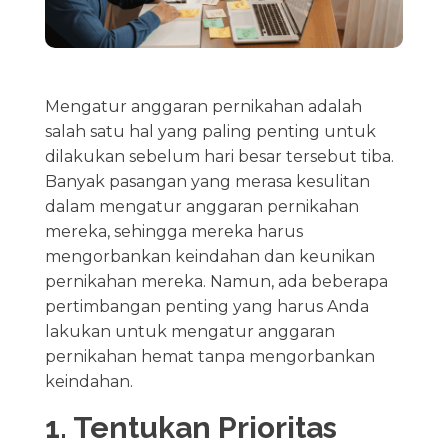
Mengatur anggaran pernikahan adalah
salah satu hal yang paling penting untuk
dilakukan sebelum hari besar tersebut tiba.
Banyak pasangan yang merasa kesulitan
dalam mengatur anggaran pernikahan
mereka, sehingga mereka harus
mengorbankan keindahan dan keunikan
pernikahan mereka. Namun, ada beberapa
pertimbangan penting yang harus Anda
lakukan untuk mengatur anggaran
pernikahan hemat tanpa mengorbankan
keindahan.
1. Tentukan Prioritas