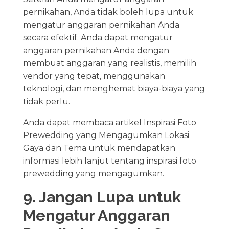
pernikahan, Anda tidak boleh lupa untuk
mengatur anggaran pernikahan Anda
secara efektif. Anda dapat mengatur
anggaran pernikahan Anda dengan
membuat anggaran yang realistis, memilih
vendor yang tepat, menggunakan
teknologi, dan menghemat biaya-biaya yang
tidak perlu.
Anda dapat membaca artikel Inspirasi Foto
Prewedding yang Mengagumkan Lokasi
Gaya dan Tema untuk mendapatkan
informasi lebih lanjut tentang inspirasi foto
prewedding yang mengagumkan.
9. Jangan Lupa untuk
Mengatur Anggaran