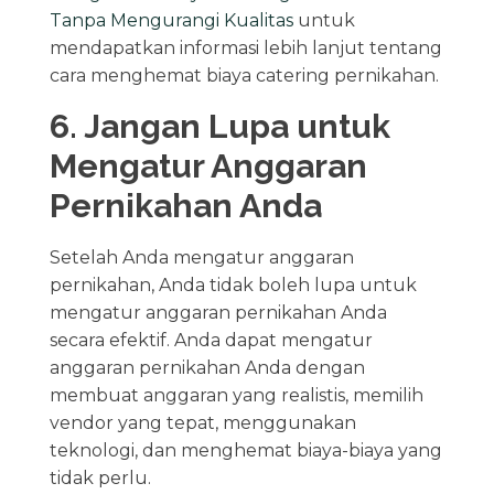
Tanpa Mengurangi Kualitas
untuk
mendapatkan informasi lebih lanjut tentang
cara menghemat biaya catering pernikahan.
6. Jangan Lupa untuk
Mengatur Anggaran
Pernikahan Anda
Setelah Anda mengatur anggaran
pernikahan, Anda tidak boleh lupa untuk
mengatur anggaran pernikahan Anda
secara efektif. Anda dapat mengatur
anggaran pernikahan Anda dengan
membuat anggaran yang realistis, memilih
vendor yang tepat, menggunakan
teknologi, dan menghemat biaya-biaya yang
tidak perlu.