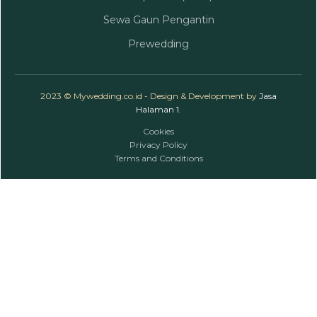
Sewa Gaun Pengantin
Prewedding
2023 © Mywedding.co.id - Design & Development by
Jasa
Halaman 1
.
Cookies
Privacy Policy
Terms and Conditions