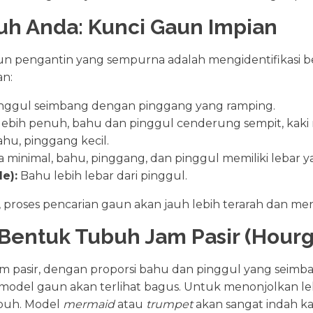
h Anda: Kunci Gaun Impian
pengantin yang sempurna adalah mengidentifikasi b
an:
nggul seimbang dengan pinggang yang ramping.
ebih penuh, bahu dan pinggul cenderung sempit, kaki 
ahu, pinggang kecil.
 minimal, bahu, pinggang, dan pinggul memiliki lebar 
e):
Bahu lebih lebar dari pinggul.
proses pencarian gaun akan jauh lebih terarah dan m
Bentuk Tubuh Jam Pasir (Hourg
m pasir, dengan proporsi bahu dan pinggul yang seimb
odel gaun akan terlihat bagus. Untuk menonjolkan lek
ubuh. Model
mermaid
atau
trumpet
akan sangat indah k