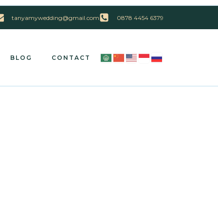
tanyamywedding@gmail.com
0878 4454 6379
BLOG
CONTACT