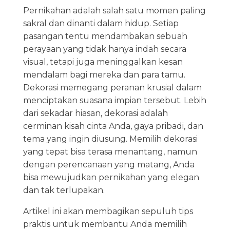
Pernikahan adalah salah satu momen paling
sakral dan dinanti dalam hidup. Setiap
pasangan tentu mendambakan sebuah
perayaan yang tidak hanya indah secara
visual, tetapi juga meninggalkan kesan
mendalam bagi mereka dan para tamu.
Dekorasi memegang peranan krusial dalam
menciptakan suasana impian tersebut. Lebih
dari sekadar hiasan, dekorasi adalah
cerminan kisah cinta Anda, gaya pribadi, dan
tema yang ingin diusung. Memilih dekorasi
yang tepat bisa terasa menantang, namun
dengan perencanaan yang matang, Anda
bisa mewujudkan pernikahan yang elegan
dan tak terlupakan.
Artikel ini akan membagikan sepuluh tips
praktis untuk membantu Anda memilih