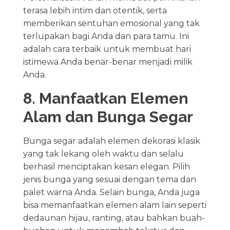
terasa lebih intim dan otentik, serta
memberikan sentuhan emosional yang tak
terlupakan bagi Anda dan para tamu. Ini
adalah cara terbaik untuk membuat hari
istimewa Anda benar-benar menjadi milik
Anda.
8. Manfaatkan Elemen
Alam dan Bunga Segar
Bunga segar adalah elemen dekorasi klasik
yang tak lekang oleh waktu dan selalu
berhasil menciptakan kesan elegan. Pilih
jenis bunga yang sesuai dengan tema dan
palet warna Anda. Selain bunga, Anda juga
bisa memanfaatkan elemen alam lain seperti
dedaunan hijau, ranting, atau bahkan buah-