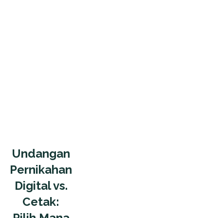
Undangan
Pernikahan
Digital vs.
Cetak:
Pilih Mana