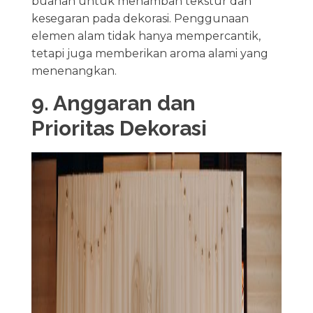
buahan untuk menambah tekstur dan
kesegaran pada dekorasi. Penggunaan
elemen alam tidak hanya mempercantik,
tetapi juga memberikan aroma alami yang
menenangkan.
9. Anggaran dan
Prioritas Dekorasi