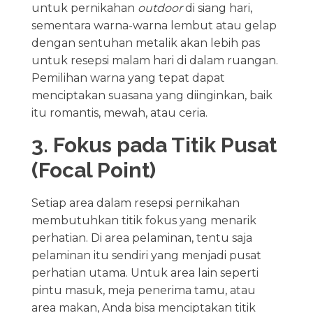
untuk pernikahan
outdoor
di siang hari,
sementara warna-warna lembut atau gelap
dengan sentuhan metalik akan lebih pas
untuk resepsi malam hari di dalam ruangan.
Pemilihan warna yang tepat dapat
menciptakan suasana yang diinginkan, baik
itu romantis, mewah, atau ceria.
3. Fokus pada Titik Pusat
(Focal Point)
Setiap area dalam resepsi pernikahan
membutuhkan titik fokus yang menarik
perhatian. Di area pelaminan, tentu saja
pelaminan itu sendiri yang menjadi pusat
perhatian utama. Untuk area lain seperti
pintu masuk, meja penerima tamu, atau
area makan, Anda bisa menciptakan titik