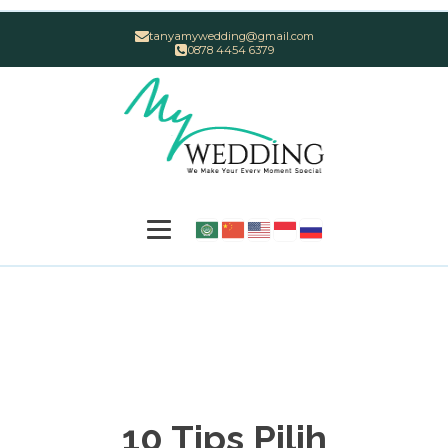
tanyamywedding@gmail.com
0878 4454 6379
10 Tips Pilih