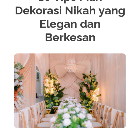
Dekorasi Nikah yang
Elegan dan
Berkesan