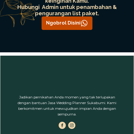
keinginan Kamu.
Hubungi Admin untuk penambahan &
pengurangan list paket.
Ngobrol Disini
Jadikan pernikahan Anda momen yang tak terlupakan
dengan bantuan Jasa Wedding Planner Sukabumi. Kami
berkomitmen untuk mewujudkan impian Anda dengan
sempurna.