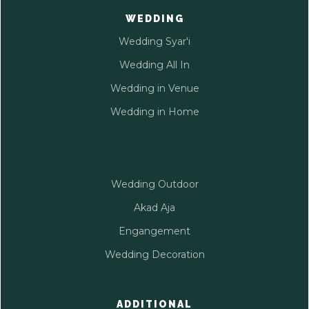
WEDDING
Wedding Syar'i
Wedding All In
Wedding in Venue
Wedding in Home
Wedding Outdoor
Akad Aja
Engangement
Wedding Decoration
ADDITIONAL