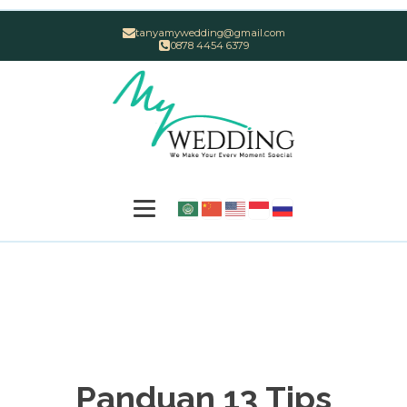
tanyamywedding@gmail.com
0878 4454 6379
Panduan 13 Tips