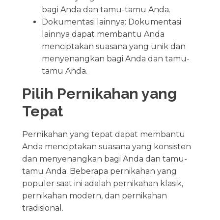
bagi Anda dan tamu-tamu Anda.
Dokumentasi lainnya: Dokumentasi
lainnya dapat membantu Anda
menciptakan suasana yang unik dan
menyenangkan bagi Anda dan tamu-
tamu Anda.
Pilih Pernikahan yang
Tepat
Pernikahan yang tepat dapat membantu
Anda menciptakan suasana yang konsisten
dan menyenangkan bagi Anda dan tamu-
tamu Anda. Beberapa pernikahan yang
populer saat ini adalah pernikahan klasik,
pernikahan modern, dan pernikahan
tradisional.