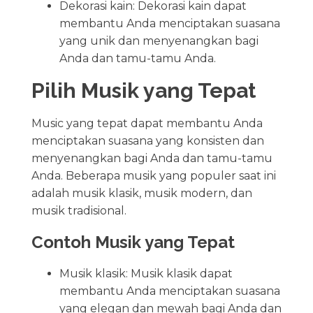
Dekorasi kain: Dekorasi kain dapat
membantu Anda menciptakan suasana
yang unik dan menyenangkan bagi
Anda dan tamu-tamu Anda.
Pilih Musik yang Tepat
Music yang tepat dapat membantu Anda
menciptakan suasana yang konsisten dan
menyenangkan bagi Anda dan tamu-tamu
Anda. Beberapa musik yang populer saat ini
adalah musik klasik, musik modern, dan
musik tradisional.
Contoh Musik yang Tepat
Musik klasik: Musik klasik dapat
membantu Anda menciptakan suasana
yang elegan dan mewah bagi Anda dan