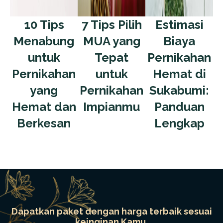
10 Tips
7 Tips Pilih
Estimasi
Menabung
MUA yang
Biaya
untuk
Tepat
Pernikahan
Pernikahan
untuk
Hemat di
yang
Pernikahan
Sukabumi:
Hemat dan
Impianmu
Panduan
Berkesan
Lengkap
Dapatkan paket dengan harga terbaik sesuai
keinginan Kamu.