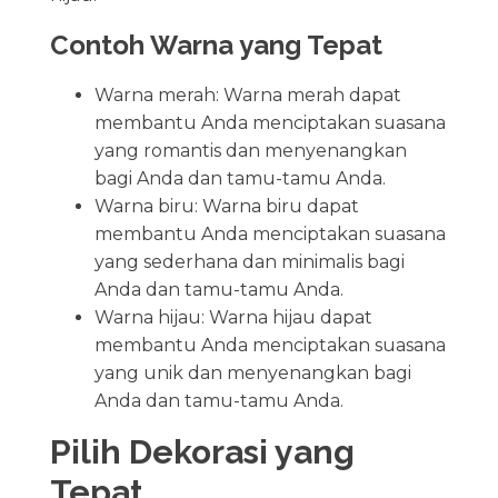
Contoh Warna yang Tepat
Warna merah: Warna merah dapat
membantu Anda menciptakan suasana
yang romantis dan menyenangkan
bagi Anda dan tamu-tamu Anda.
Warna biru: Warna biru dapat
membantu Anda menciptakan suasana
yang sederhana dan minimalis bagi
Anda dan tamu-tamu Anda.
Warna hijau: Warna hijau dapat
membantu Anda menciptakan suasana
yang unik dan menyenangkan bagi
Anda dan tamu-tamu Anda.
Pilih Dekorasi yang
Tepat