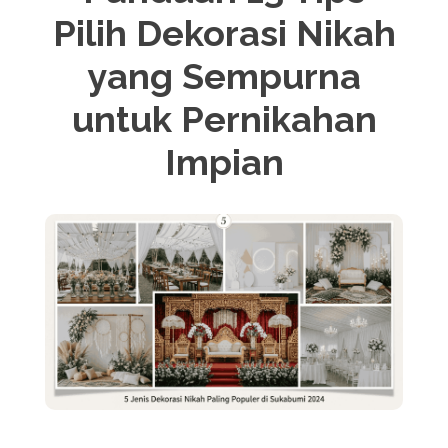
Pilih Dekorasi Nikah
yang Sempurna
untuk Pernikahan
Impian