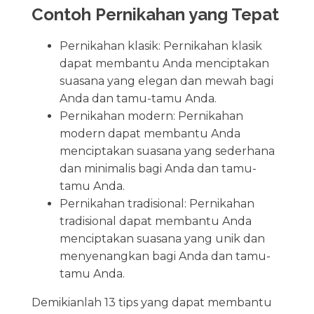
Contoh Pernikahan yang Tepat
Pernikahan klasik: Pernikahan klasik
dapat membantu Anda menciptakan
suasana yang elegan dan mewah bagi
Anda dan tamu-tamu Anda.
Pernikahan modern: Pernikahan
modern dapat membantu Anda
menciptakan suasana yang sederhana
dan minimalis bagi Anda dan tamu-
tamu Anda.
Pernikahan tradisional: Pernikahan
tradisional dapat membantu Anda
menciptakan suasana yang unik dan
menyenangkan bagi Anda dan tamu-
tamu Anda.
Demikianlah 13 tips yang dapat membantu