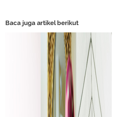
Baca juga artikel berikut