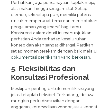
Perhatikan juga pencahayaan, taplak meja,
alat makan, hingga seragam staf. Setiap
elemen, sekecil apa pun, memiliki potensi
untuk memperkuat tema dan menciptakan
pengalaman yang imersif bagi tamu.
Konsistensi dalam detail ini menunjukkan
perhatian Anda terhadap keseluruhan
konsep dan akan sangat dihargai. Pastikan
setiap momen terekam dengan baik melalui
dokumentasi pernikahan yang berkesan
.
5. Fleksibilitas dan
Konsultasi Profesional
Meskipun penting untuk memiliki visi yang
jelas, tetaplah fleksibel. Terkadang, ide awal
mungkin perlu disesuaikan dengan
anggaran, ketersediaan vendor, atau kondisi