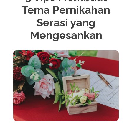
Tema Pernikahan
Serasi yang
Mengesankan