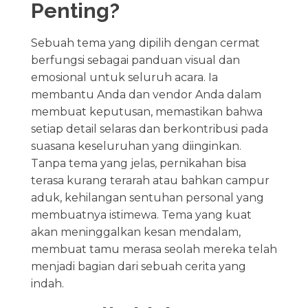
Penting?
Sebuah tema yang dipilih dengan cermat
berfungsi sebagai panduan visual dan
emosional untuk seluruh acara. Ia
membantu Anda dan vendor Anda dalam
membuat keputusan, memastikan bahwa
setiap detail selaras dan berkontribusi pada
suasana keseluruhan yang diinginkan.
Tanpa tema yang jelas, pernikahan bisa
terasa kurang terarah atau bahkan campur
aduk, kehilangan sentuhan personal yang
membuatnya istimewa. Tema yang kuat
akan meninggalkan kesan mendalam,
membuat tamu merasa seolah mereka telah
menjadi bagian dari sebuah cerita yang
indah.