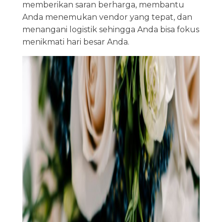
memberikan saran berharga, membantu
Anda menemukan vendor yang tepat, dan
menangani logistik sehingga Anda bisa fokus
menikmati hari besar Anda.