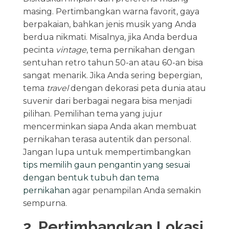
masing. Pertimbangkan warna favorit, gaya
berpakaian, bahkan jenis musik yang Anda
berdua nikmati. Misalnya, jika Anda berdua
pecinta
vintage
, tema pernikahan dengan
sentuhan retro tahun 50-an atau 60-an bisa
sangat menarik. Jika Anda sering bepergian,
tema
travel
dengan dekorasi peta dunia atau
suvenir dari berbagai negara bisa menjadi
pilihan. Pemilihan tema yang jujur
mencerminkan siapa Anda akan membuat
pernikahan terasa autentik dan personal.
Jangan lupa untuk mempertimbangkan
tips memilih gaun pengantin yang sesuai
dengan bentuk tubuh dan tema
pernikahan
agar penampilan Anda semakin
sempurna.
2. Pertimbangkan Lokasi