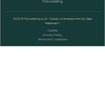
Prewedding
2023 © Mywedding.co.id - Design & Development by
Jasa
Halaman 1
.
Cookies
Privacy Policy
Terms and Conditions