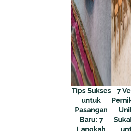
Tips Sukses
7 V
untuk
Perni
Pasangan
Uni
Baru: 7
Suka
Langkah
un