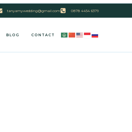
tanyamywedding@gmail.com
0878 4454 6379
BLOG
CONTACT