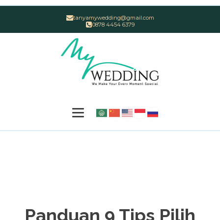
tanyamywedding@gmail.com
0878 4454 6379
Panduan 9 Tips Pilih