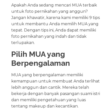
Apakah Anda sedang mencari MUA terbaik
untuk foto pernikahan yang anggun?
Jangan khawatir, karena kami memiliki 9 tips
untuk membantu Anda memilih MUA yang
tepat. Dengan tips ini, Anda dapat memiliki
foto pernikahan yang indah dan tidak
terlupakan.
Pilih MUA yang
Berpengalaman
MUA yang berpengalaman memiliki
kemampuan untuk membuat Anda terlihat
lebih anggun dan cantik. Mereka telah
bekerja dengan banyak pasangan suami istri
dan memiliki pengetahuan yang luas
tentang makeup dan kecantikan.