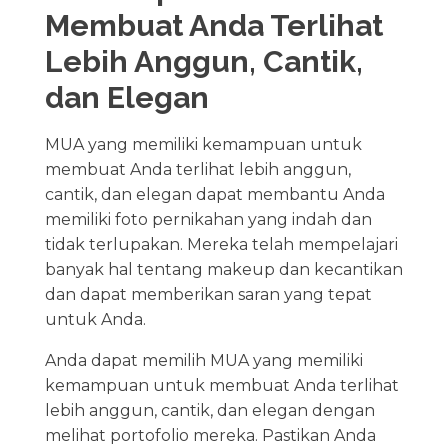
Membuat Anda Terlihat
Lebih Anggun, Cantik,
dan Elegan
MUA yang memiliki kemampuan untuk
membuat Anda terlihat lebih anggun,
cantik, dan elegan dapat membantu Anda
memiliki foto pernikahan yang indah dan
tidak terlupakan. Mereka telah mempelajari
banyak hal tentang makeup dan kecantikan
dan dapat memberikan saran yang tepat
untuk Anda.
Anda dapat memilih MUA yang memiliki
kemampuan untuk membuat Anda terlihat
lebih anggun, cantik, dan elegan dengan
melihat portofolio mereka. Pastikan Anda