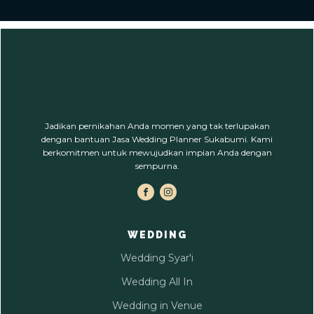
Jadikan pernikahan Anda momen yang tak terlupakan
dengan bantuan Jasa Wedding Planner Sukabumi. Kami
berkomitmen untuk mewujudkan impian Anda dengan
sempurna.
WEDDING
Wedding Syar'i
Wedding All In
Wedding in Venue