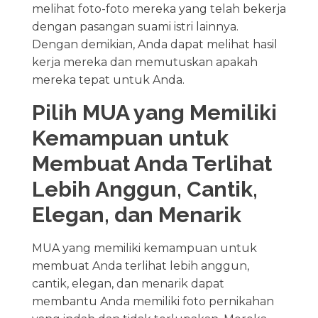
melihat foto-foto mereka yang telah bekerja
dengan pasangan suami istri lainnya.
Dengan demikian, Anda dapat melihat hasil
kerja mereka dan memutuskan apakah
mereka tepat untuk Anda.
Pilih MUA yang Memiliki
Kemampuan untuk
Membuat Anda Terlihat
Lebih Anggun, Cantik,
Elegan, dan Menarik
MUA yang memiliki kemampuan untuk
membuat Anda terlihat lebih anggun,
cantik, elegan, dan menarik dapat
membantu Anda memiliki foto pernikahan