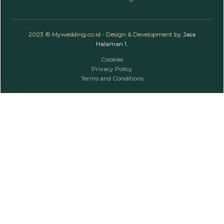
2023 © Mywedding.co.id - Design & Development by
Jasa
Halaman 1
.
Cookies
Privacy Policy
Terms and Conditions