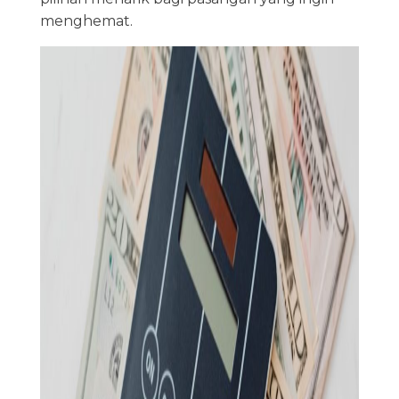
menghemat.