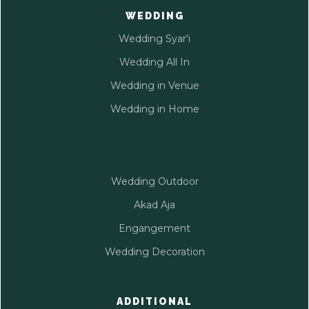
WEDDING
Wedding Syar'i
Wedding All In
Wedding in Venue
Wedding in Home
Wedding Outdoor
Akad Aja
Engangement
Wedding Decoration
ADDITIONAL