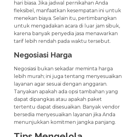
hari biasa. Jika jadwal pernikahan Anda
fleksibel, manfaatkan kesempatan ini untuk
menekan biaya. Selain itu, pertimbangkan
untuk mengadakan acara di luar jam sibuk,
karena banyak penyedia jasa menawarkan
tarif lebih rendah pada waktu tersebut.
Negosiasi Harga
Negosiasi bukan sekadar meminta harga
lebih murah; ini juga tentang menyesuaikan
layanan agar sesuai dengan anggaran.
Tanyakan apakah ada opsi tambahan yang
dapat dipangkas atau apakah paket
tertentu dapat disesuaikan. Banyak vendor
bersedia menyesuaikan layanan jika Anda
menunjukkan komitmen jangka panjang.
Tips Mengelola