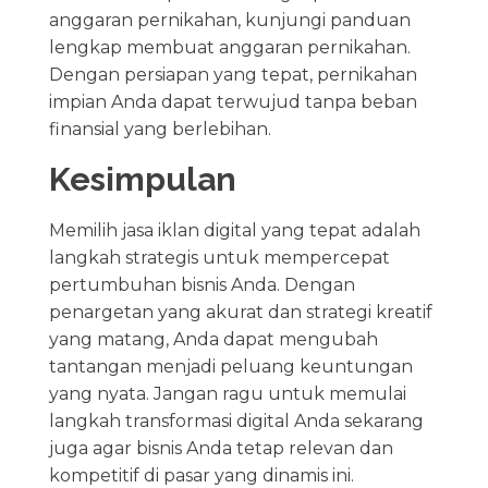
anggaran pernikahan, kunjungi panduan
lengkap membuat anggaran pernikahan.
Dengan persiapan yang tepat, pernikahan
impian Anda dapat terwujud tanpa beban
finansial yang berlebihan.
Kesimpulan
Memilih jasa iklan digital yang tepat adalah
langkah strategis untuk mempercepat
pertumbuhan bisnis Anda. Dengan
penargetan yang akurat dan strategi kreatif
yang matang, Anda dapat mengubah
tantangan menjadi peluang keuntungan
yang nyata. Jangan ragu untuk memulai
langkah transformasi digital Anda sekarang
juga agar bisnis Anda tetap relevan dan
kompetitif di pasar yang dinamis ini.