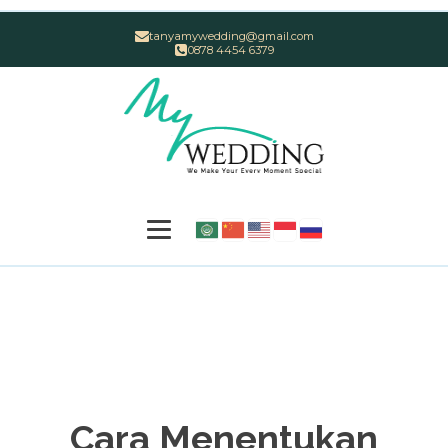
tanyamywedding@gmail.com
0878 4454 6379
Cara Menentukan