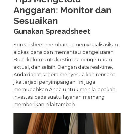
Anggaran: Monitor dan
Sesuaikan
Gunakan Spreadsheet
Spreadsheet membantu memvisualisasikan
alokasi dana dan memantau pengeluaran.
Buat kolom untuk estimasi, pengeluaran
aktual, dan selisih. Dengan data real-time,
Anda dapat segera menyesuaikan rencana
jika terjadi penyimpangan. Ini juga
memudahkan Anda untuk menilai apakah
investasi pada suatu layanan memang
memberikan nilai tambah.