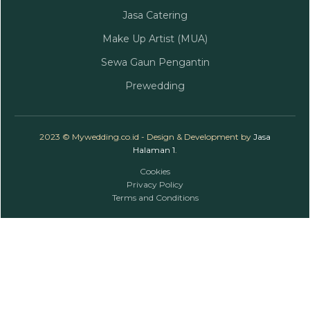
Jasa Catering
Make Up Artist (MUA)
Sewa Gaun Pengantin
Prewedding
2023 © Mywedding.co.id - Design & Development by
Jasa
Halaman 1
.
Cookies
Privacy Policy
Terms and Conditions