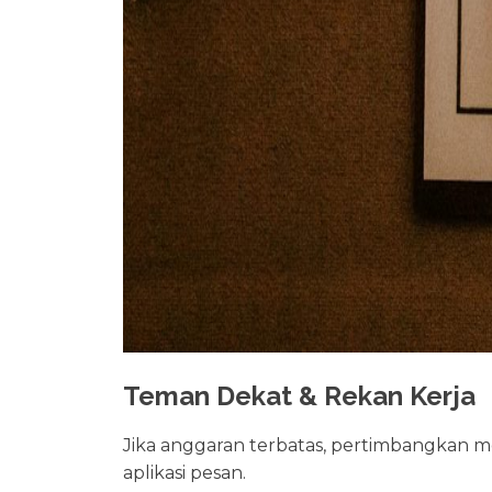
Teman Dekat & Rekan Kerja
Jika anggaran terbatas, pertimbangkan
aplikasi pesan.