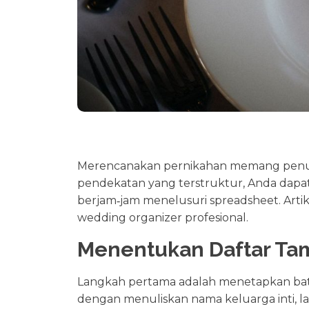
Merencanakan pernikahan memang penuh
pendekatan yang terstruktur, Anda dap
berjam‑jam menelusuri spreadsheet. Artike
wedding organizer profesional.
Menentukan Daftar Ta
Langkah pertama adalah menetapkan batas
dengan menuliskan nama keluarga inti, l