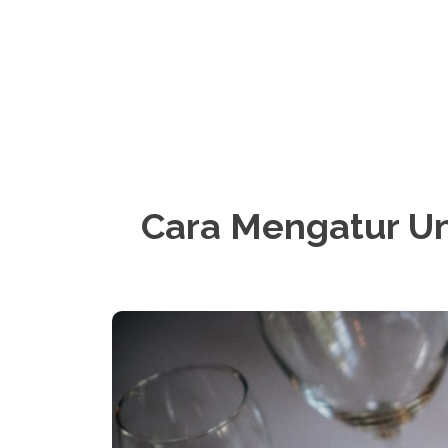
Cara Mengatur Un