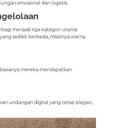
ngan emosional dan logistik.
gelolaan
agi menjadi tiga kategori utama:
u yang sedikit berbeda, misalnya warna
, biasanya mereka mendapatkan
an undangan digital yang tetap elegan,