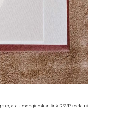
up, atau mengirimkan link RSVP melalui