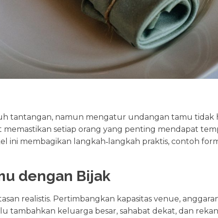
 tantangan, namun mengatur undangan tamu tidak h
at memastikan setiap orang yang penting mendapat te
l ini membagikan langkah‑langkah praktis, contoh format
mu dengan Bijak
an realistis. Pertimbangkan kapasitas venue, anggaran,
alu tambahkan keluarga besar, sahabat dekat, dan rekan