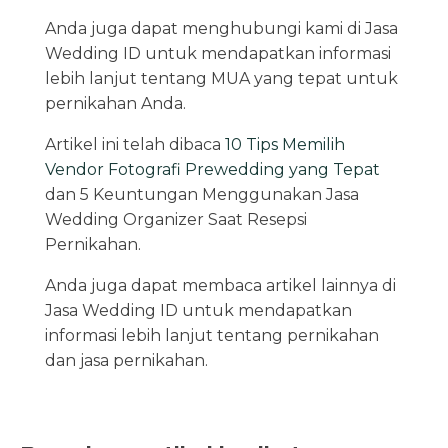
Anda juga dapat menghubungi kami di Jasa
Wedding ID untuk mendapatkan informasi
lebih lanjut tentang MUA yang tepat untuk
pernikahan Anda.
Artikel ini telah dibaca
10 Tips Memilih
Vendor Fotografi Prewedding yang Tepat
dan 5 Keuntungan Menggunakan Jasa
Wedding Organizer Saat Resepsi
Pernikahan.
Anda juga dapat membaca artikel lainnya di
Jasa Wedding ID untuk mendapatkan
informasi lebih lanjut tentang pernikahan
dan jasa pernikahan.