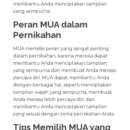
membantu Anda menciptakan tampilan
yang sempurna.
Peran MUA dalam
Pernikahan
MUA memiliki peran yang sangat penting
dalam pernikahan, karena mereka dapat
membantu Anda menciptakan tampilan
yang sempurna dan membuat Anda merasa
percaya diri. MUA dapat membantu Anda
dengan berbagai hal, seperti menciptakan
tampilan wajah yang sempurna, membuat
Anda merasa lebih percaya diri, dan
membantu Anda menciptakan tampilan
yang sesuai dengan tema pernikahan Anda.
Tips Memilih MUA yang