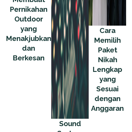
Pernikahan
Outdoor
yang
Cara
Menakjubkan
Memilih
dan
Paket
Berkesan
Nikah
Lengkap
yang
Sesuai
dengan
Anggaran
Sound