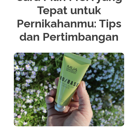
Tepat untuk
Pernikahanmu: Tips
dan Pertimbangan