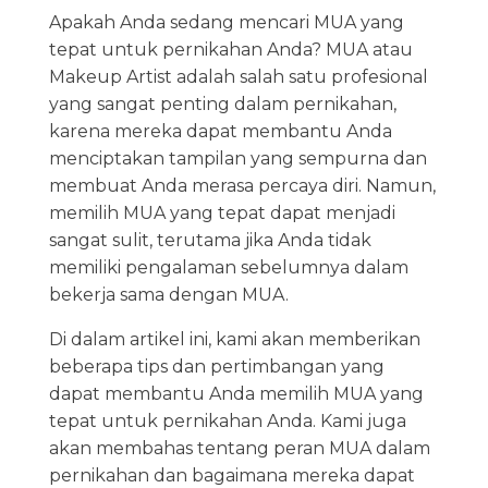
Apakah Anda sedang mencari MUA yang
tepat untuk pernikahan Anda? MUA atau
Makeup Artist adalah salah satu profesional
yang sangat penting dalam pernikahan,
karena mereka dapat membantu Anda
menciptakan tampilan yang sempurna dan
membuat Anda merasa percaya diri. Namun,
memilih MUA yang tepat dapat menjadi
sangat sulit, terutama jika Anda tidak
memiliki pengalaman sebelumnya dalam
bekerja sama dengan MUA.
Di dalam artikel ini, kami akan memberikan
beberapa tips dan pertimbangan yang
dapat membantu Anda memilih MUA yang
tepat untuk pernikahan Anda. Kami juga
akan membahas tentang peran MUA dalam
pernikahan dan bagaimana mereka dapat