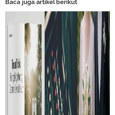
Baca juga artikel berikut