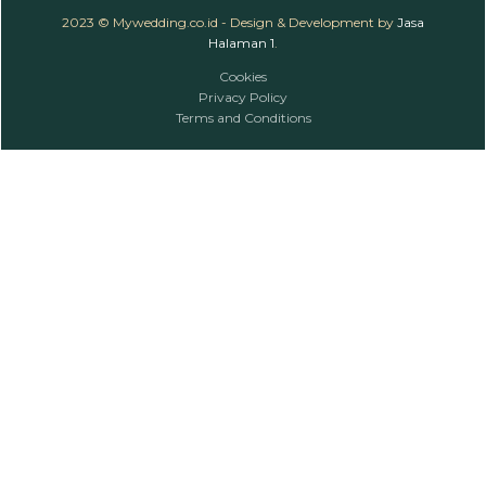
2023 © Mywedding.co.id - Design & Development by
Jasa
Halaman 1
.
Cookies
Privacy Policy
Terms and Conditions