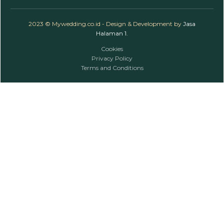
2023 © Mywedding.co.id - Design & Development by
Jasa
Halaman 1
.
Cookies
Privacy Policy
Terms and Conditions