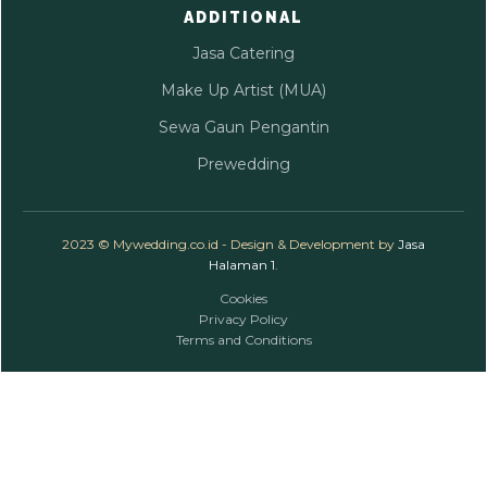
ADDITIONAL
Jasa Catering
Make Up Artist (MUA)
Sewa Gaun Pengantin
Prewedding
2023 © Mywedding.co.id - Design & Development by
Jasa
Halaman 1
.
Cookies
Privacy Policy
Terms and Conditions