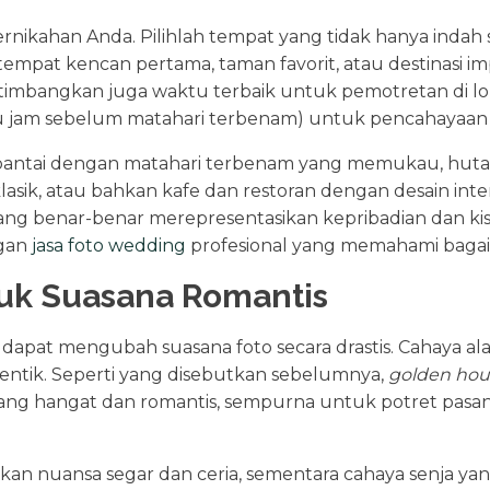
nikahan Anda. Pilihlah tempat yang tidak hanya indah s
 tempat kencan pertama, taman favorit, atau destinasi 
timbangkan juga waktu terbaik untuk pemotretan di lok
satu jam sebelum matahari terbenam) untuk pencahayaan 
i pantai dengan matahari terbenam yang memukau, hutan
asik, atau bahkan kafe dan restoran dengan desain inte
i yang benar-benar merepresentasikan kepribadian dan k
ngan
jasa foto wedding
profesional yang memahami bagai
uk Suasana Romantis
apat mengubah suasana foto secara drastis. Cahaya alami
ntik. Seperti yang disebutkan sebelumnya,
golden hou
ang hangat dan romantis, sempurna untuk potret pasa
n nuansa segar dan ceria, sementara cahaya senja yang