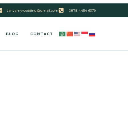
tanyamywedding@gmail.com
0878 4454 6379
BLOG
CONTACT