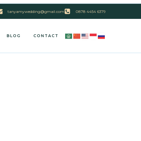
tanyamywedding@gmail.com
0878 4454 6379
BLOG
CONTACT