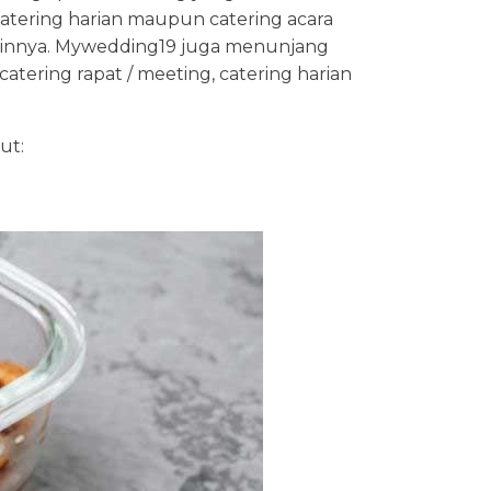
tering harian maupun catering acara
a lainnya. Mywedding19 juga menunjang
atering rapat / meeting, catering harian
ut: