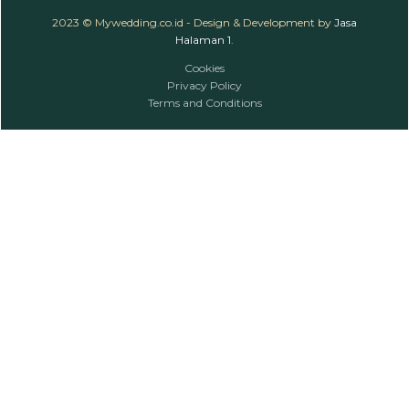
2023 © Mywedding.co.id - Design & Development by
Jasa
Halaman 1
.
Cookies
Privacy Policy
Terms and Conditions