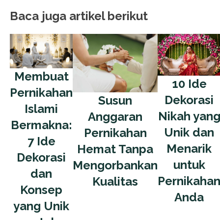
Baca juga artikel berikut
Membuat
10 Ide
Pernikahan
Dekorasi
Susun
Islami
Nikah yan
Anggaran
Bermakna:
Unik dan
Pernikahan
7 Ide
Menarik
Hemat Tanpa
Dekorasi
untuk
Mengorbankan
dan
Pernikaha
Kualitas
Konsep
Anda
yang Unik