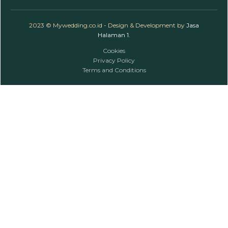
2023 © Mywedding.co.id - Design & Development by
Jasa
Halaman 1
.
Cookies
Privacy Policy
Terms and Conditions