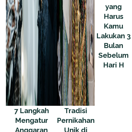
yang
Harus
Kamu
Lakukan 3
Bulan
Sebelum
Hari H
7 Langkah
Tradisi
Mengatur
Pernikahan
Anggaran
Unik di