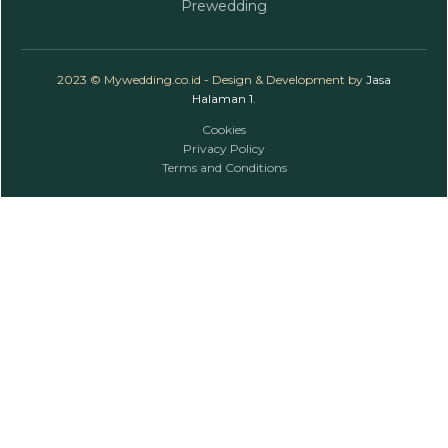
Prewedding
2023 © Mywedding.co.id - Design & Development by
Jasa
Halaman 1
.
Cookies
Privacy Policy
Terms and Conditions