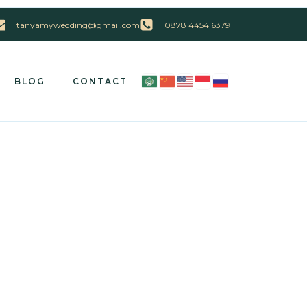
tanyamywedding@gmail.com
0878 4454 6379
BLOG
CONTACT