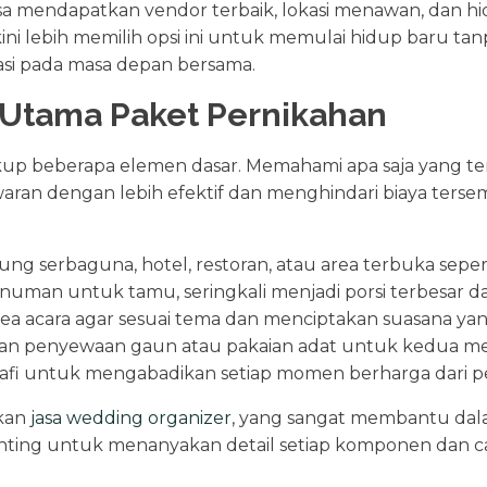
a mendapatkan vendor terbaik, lokasi menawan, dan hi
 lebih memilih opsi ini untuk memulai hidup baru tanp
i pada masa depan bersama.
tama Paket Pernikahan
kup beberapa elemen dasar. Memahami apa saja yang te
n dengan lebih efektif dan menghindari biaya ters
ung serbaguna, hotel, restoran, atau area terbuka sepert
man untuk tamu, seringkali menjadi porsi terbesar da
a acara agar sesuai tema dan menciptakan suasana yang
 dan penyewaan gaun atau pakaian adat untuk kedua me
afi untuk mengabadikan setiap momen berharga dari per
kan
jasa wedding organizer
, yang sangat membantu dala
enting untuk menanyakan detail setiap komponen dan c