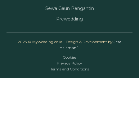
Sewa Gaun Pengantin
Prewedding
2023 © Mywedding.co.id - Design & Development by
Jasa
Halaman 1
.
Cookies
Privacy Policy
Terms and Conditions