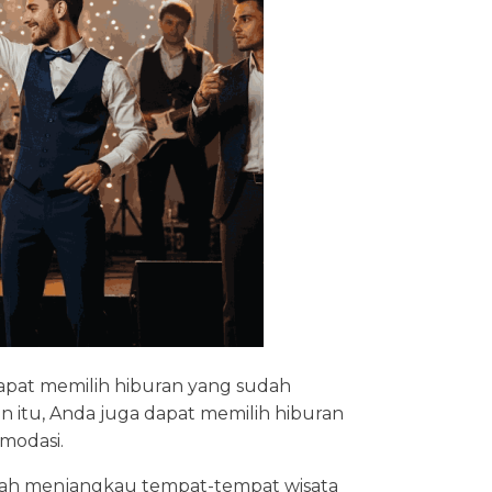
pat memilih hiburan yang sudah
n itu, Anda juga dapat memilih hiburan
omodasi.
udah menjangkau tempat-tempat wisata