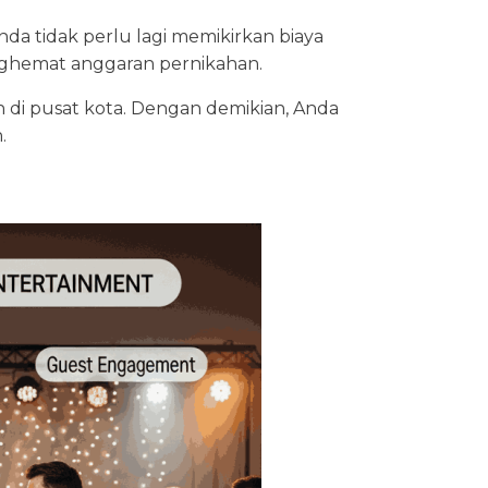
da tidak perlu lagi memikirkan biaya
enghemat anggaran pernikahan.
 di pusat kota. Dengan demikian, Anda
.