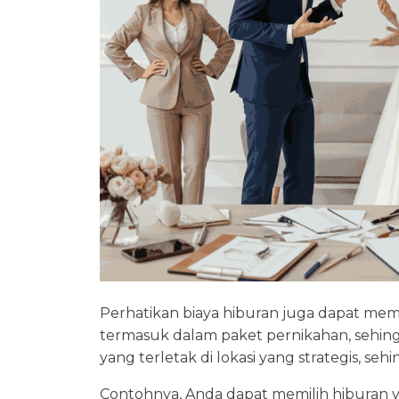
Perhatikan biaya hiburan juga dapat m
termasuk dalam paket pernikahan, sehingg
yang terletak di lokasi yang strategis, s
Contohnya, Anda dapat memilih hiburan 