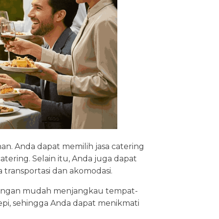
. Anda dapat memilih jasa catering
ering. Selain itu, Anda juga dapat
a transportasi dan akomodasi.
t dengan mudah menjangkau tempat-
sepi, sehingga Anda dapat menikmati