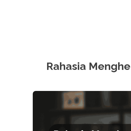
Rahasia Menghe