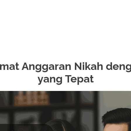
mat Anggaran Nikah denga
yang Tepat