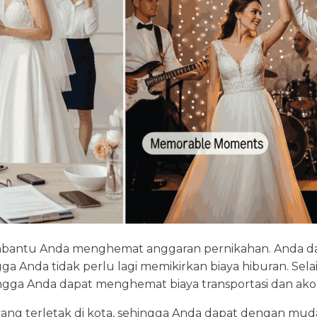
embantu Anda menghemat anggaran pernikahan. Anda da
a Anda tidak perlu lagi memikirkan biaya hiburan. Selai
ehingga Anda dapat menghemat biaya transportasi dan ak
yang terletak di kota, sehingga Anda dapat dengan m