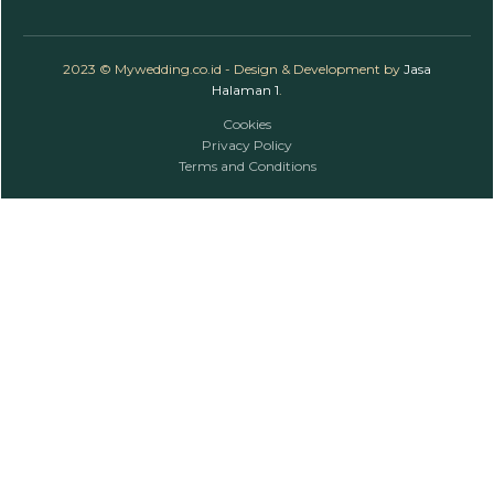
2023 © Mywedding.co.id - Design & Development by
Jasa
Halaman 1
.
Cookies
Privacy Policy
Terms and Conditions