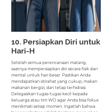
10. Persiapkan Diri untuk
Hari-H
Setelah semua perencanaan matang,
saatnya mempersiapkan diri secara fisik dan
mental untuk hari besar. Pastikan Anda
mendapatkan istirahat yang cukup, makan
makanan bergizi, dan tetap terhidrasi.
Delegasikan tugas-tugas kecil kepada
keluarga atau tim WO agar Anda bisa fokus
menikmati setiap momen. Ingatlah bahwa