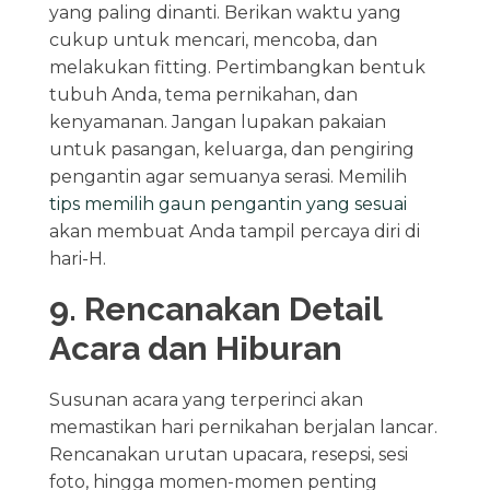
yang paling dinanti. Berikan waktu yang
cukup untuk mencari, mencoba, dan
melakukan fitting. Pertimbangkan bentuk
tubuh Anda, tema pernikahan, dan
kenyamanan. Jangan lupakan pakaian
untuk pasangan, keluarga, dan pengiring
pengantin agar semuanya serasi. Memilih
tips memilih gaun pengantin yang sesuai
akan membuat Anda tampil percaya diri di
hari-H.
9. Rencanakan Detail
Acara dan Hiburan
Susunan acara yang terperinci akan
memastikan hari pernikahan berjalan lancar.
Rencanakan urutan upacara, resepsi, sesi
foto, hingga momen-momen penting