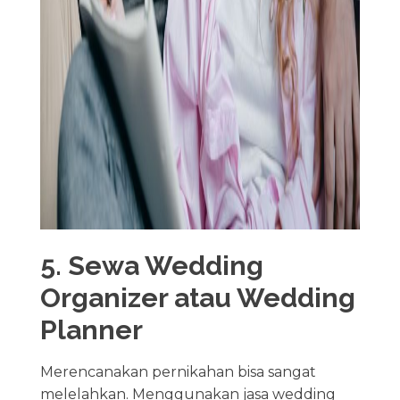
5. Sewa Wedding
Organizer atau Wedding
Planner
Merencanakan pernikahan bisa sangat
melelahkan. Menggunakan jasa wedding