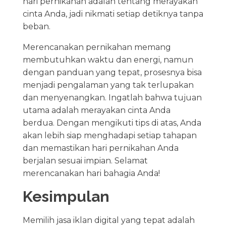
hari pernikahan adalah tentang merayakan
cinta Anda, jadi nikmati setiap detiknya tanpa
beban.
Merencanakan pernikahan memang
membutuhkan waktu dan energi, namun
dengan panduan yang tepat, prosesnya bisa
menjadi pengalaman yang tak terlupakan
dan menyenangkan. Ingatlah bahwa tujuan
utama adalah merayakan cinta Anda
berdua. Dengan mengikuti tips di atas, Anda
akan lebih siap menghadapi setiap tahapan
dan memastikan hari pernikahan Anda
berjalan sesuai impian. Selamat
merencanakan hari bahagia Anda!
Kesimpulan
Memilih jasa iklan digital yang tepat adalah