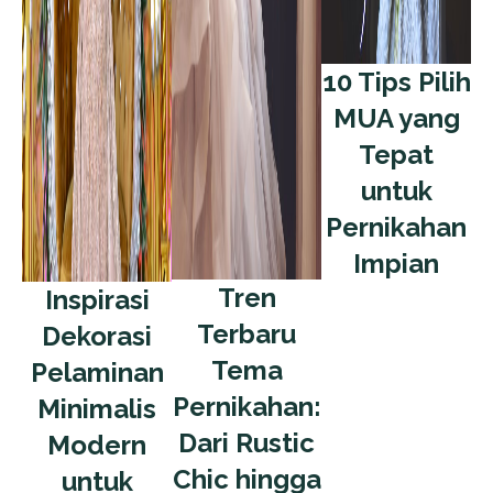
10 Tips Pilih
MUA yang
Tepat
untuk
Pernikahan
Impian
Tren
Inspirasi
Terbaru
Dekorasi
Tema
Pelaminan
Pernikahan:
Minimalis
Dari Rustic
Modern
Chic hingga
untuk