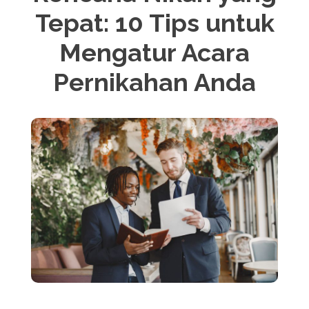
Tepat: 10 Tips untuk
Mengatur Acara
Pernikahan Anda