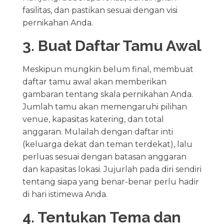
fasilitas, dan pastikan sesuai dengan visi
pernikahan Anda.
3. Buat Daftar Tamu Awal
Meskipun mungkin belum final, membuat
daftar tamu awal akan memberikan
gambaran tentang skala pernikahan Anda.
Jumlah tamu akan memengaruhi pilihan
venue, kapasitas katering, dan total
anggaran. Mulailah dengan daftar inti
(keluarga dekat dan teman terdekat), lalu
perluas sesuai dengan batasan anggaran
dan kapasitas lokasi. Jujurlah pada diri sendiri
tentang siapa yang benar-benar perlu hadir
di hari istimewa Anda.
4. Tentukan Tema dan