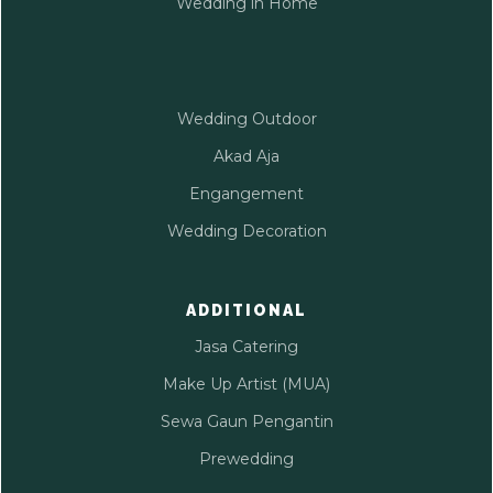
Wedding in Home
Wedding Outdoor
Akad Aja
Engangement
Wedding Decoration
ADDITIONAL
Jasa Catering
Make Up Artist (MUA)
Sewa Gaun Pengantin
Prewedding