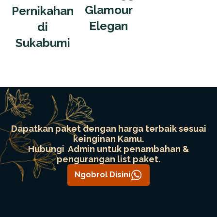
Glamour
Pernikahan
Elegan
di
Sukabumi
Dapatkan paket dengan harga terbaik sesuai
keinginan Kamu.
Hubungi Admin untuk penambahan &
pengurangan list paket.
Ngobrol Disini