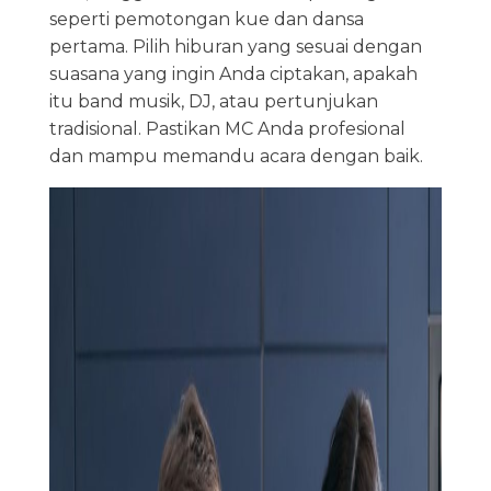
seperti pemotongan kue dan dansa
pertama. Pilih hiburan yang sesuai dengan
suasana yang ingin Anda ciptakan, apakah
itu band musik, DJ, atau pertunjukan
tradisional. Pastikan MC Anda profesional
dan mampu memandu acara dengan baik.