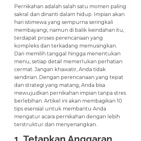
Pernikahan adalah salah satu momen paling
sakral dan dinanti dalam hidup. Impian akan
hari istimewa yang sempurna seringkali
membayangi, namun di balik keindahan itu,
terdapat proses perencanaan yang
kompleks dan terkadang memusingkan.
Dari memilih tanggal hingga menentukan
menu, setiap detail memerlukan perhatian
cermat. Jangan khawatir, Anda tidak
sendirian. Dengan perencanaan yang tepat
dan strategi yang matang, Anda bisa
mewujudkan pernikahan impian tanpa stres
berlebihan. Artikel ini akan membagikan 10
tips esensial untuk membantu Anda
mengatur acara pernikahan dengan lebih
terstruktur dan menyenangkan.
1. Tetapkan Anggaran