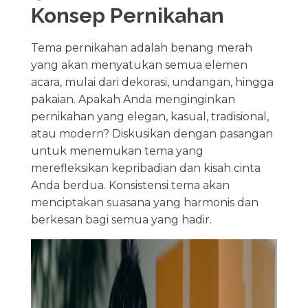
Konsep Pernikahan
Tema pernikahan adalah benang merah
yang akan menyatukan semua elemen
acara, mulai dari dekorasi, undangan, hingga
pakaian. Apakah Anda menginginkan
pernikahan yang elegan, kasual, tradisional,
atau modern? Diskusikan dengan pasangan
untuk menemukan tema yang
merefleksikan kepribadian dan kisah cinta
Anda berdua. Konsistensi tema akan
menciptakan suasana yang harmonis dan
berkesan bagi semua yang hadir.