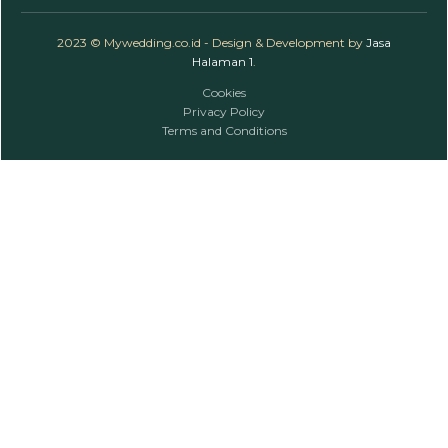
2023 © Mywedding.co.id - Design & Development by
Jasa
Halaman 1
.
Cookies
Privacy Policy
Terms and Conditions