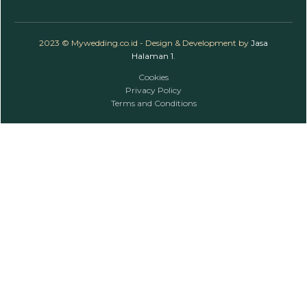
2023 © Mywedding.co.id - Design & Development by
Jasa
Halaman 1
.
Cookies
Privacy Policy
Terms and Conditions