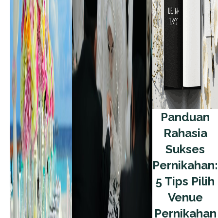
Panduan
Rahasia
Sukses
Pernikahan:
5 Tips Pilih
Venue
Pernikahan