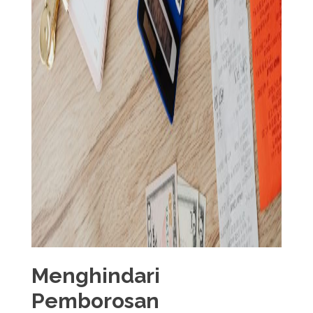
Menghindari
Pemborosan