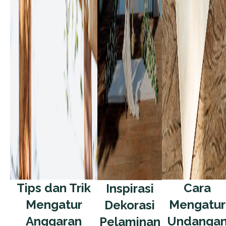
Tips dan Trik
Cara
Inspirasi
Mengatur
Mengatur
Dekorasi
Anggaran
Undanga
Pelaminan