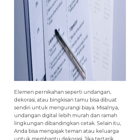
Elemen pernikahan seperti undangan,
dekorasi, atau bingkisan tamu bisa dibuat
sendiri untuk mengurangi biaya. Misalnya,
undangan digital lebih murah dan ramah
lingkungan dibandingkan cetak. Selain itu,
Anda bisa mengajak teman atau keluarga
untuk membantu dekorasi. Jika tertarik