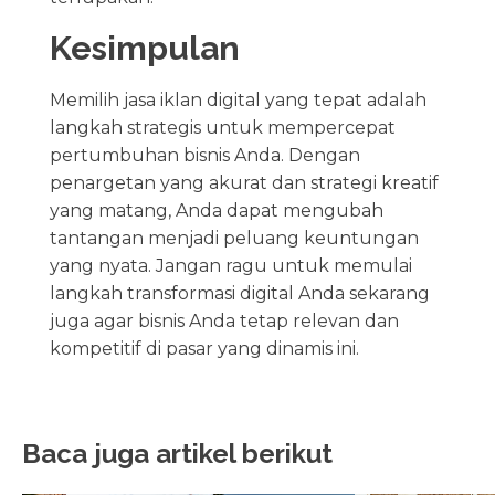
Kesimpulan
Memilih jasa iklan digital yang tepat adalah
langkah strategis untuk mempercepat
pertumbuhan bisnis Anda. Dengan
penargetan yang akurat dan strategi kreatif
yang matang, Anda dapat mengubah
tantangan menjadi peluang keuntungan
yang nyata. Jangan ragu untuk memulai
langkah transformasi digital Anda sekarang
juga agar bisnis Anda tetap relevan dan
kompetitif di pasar yang dinamis ini.
Baca juga artikel berikut