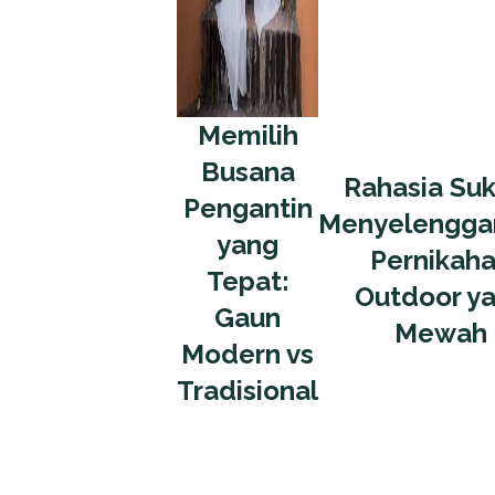
Memilih
Busana
Rahasia Su
Pengantin
Menyelengga
yang
Pernikah
Tepat:
Outdoor y
Gaun
Mewah
Modern vs
Tradisional