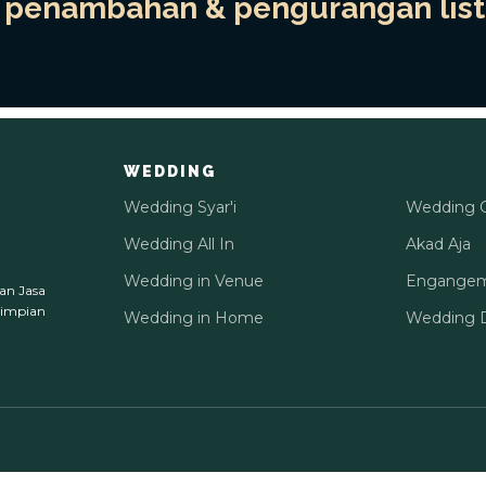
penambahan & pengurangan list 
WEDDING
Wedding Syar'i
Wedding 
Wedding All In
Akad Aja
Wedding in Venue
Engange
an Jasa
 impian
Wedding in Home
Wedding D