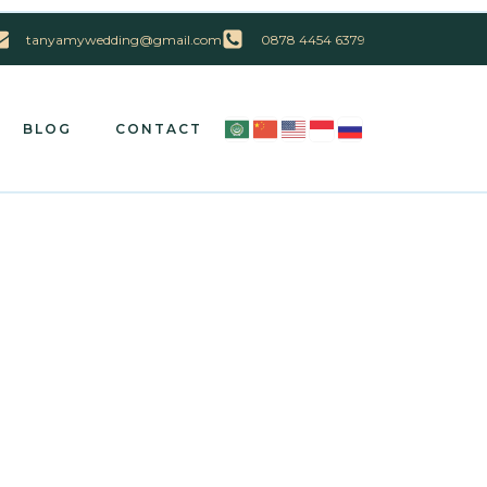
tanyamywedding@gmail.com
0878 4454 6379
BLOG
CONTACT