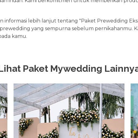
dan indah. Kami berkomitmen untuk memberikan produk
formasi lebih lanjut tentang "Paket Prewedding Eksklus
rewedding yang sempurna sebelum pernikahanmu. K
pada kamu.
Lihat Paket Mywedding Lainny