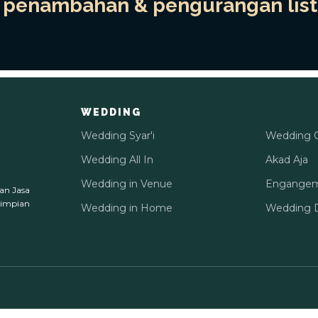
penambahan & pengurangan list 
WEDDING
Wedding Syar'i
Wedding 
Wedding All In
Akad Aja
Wedding in Venue
Engange
an Jasa
 impian
Wedding in Home
Wedding D