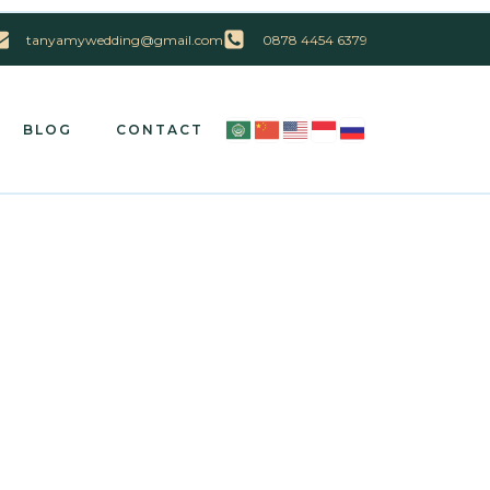
tanyamywedding@gmail.com
0878 4454 6379
BLOG
CONTACT