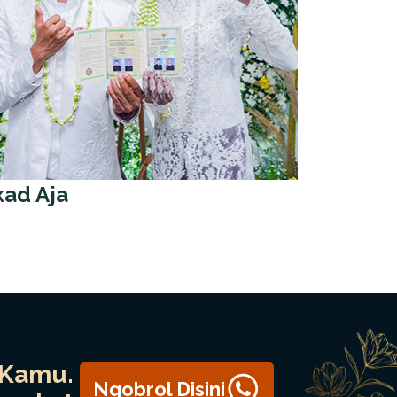
kad Aja
 Kamu.
Ngobrol Disini