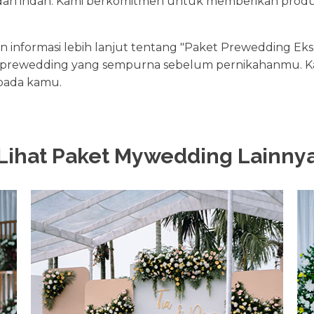
dan indah. Kami berkomitmen untuk memberikan produk
formasi lebih lanjut tentang "Paket Prewedding Eksklus
rewedding yang sempurna sebelum pernikahanmu. K
pada kamu.
Lihat Paket Mywedding Lainny