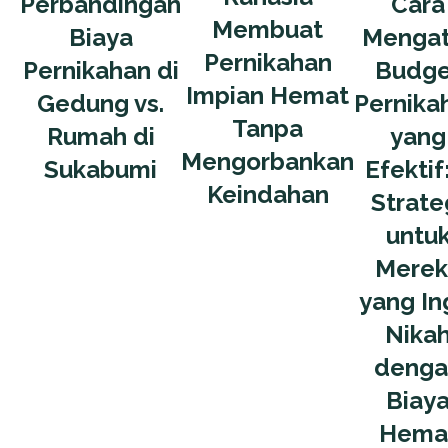
Perbandingan
Cara
Membuat
Biaya
Mengat
Pernikahan
Pernikahan di
Budge
Impian Hemat
Gedung vs.
Pernika
Tanpa
Rumah di
yang
Mengorbankan
Sukabumi
Efektif
Keindahan
Strate
untu
Merek
yang In
Nika
denga
Biay
Hema