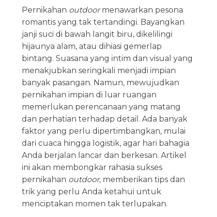
Pernikahan
outdoor
menawarkan pesona
romantis yang tak tertandingi. Bayangkan
janji suci di bawah langit biru, dikelilingi
hijaunya alam, atau dihiasi gemerlap
bintang. Suasana yang intim dan visual yang
menakjubkan seringkali menjadi impian
banyak pasangan. Namun, mewujudkan
pernikahan impian di luar ruangan
memerlukan perencanaan yang matang
dan perhatian terhadap detail. Ada banyak
faktor yang perlu dipertimbangkan, mulai
dari cuaca hingga logistik, agar hari bahagia
Anda berjalan lancar dan berkesan. Artikel
ini akan membongkar rahasia sukses
pernikahan
outdoor
, memberikan tips dan
trik yang perlu Anda ketahui untuk
menciptakan momen tak terlupakan.