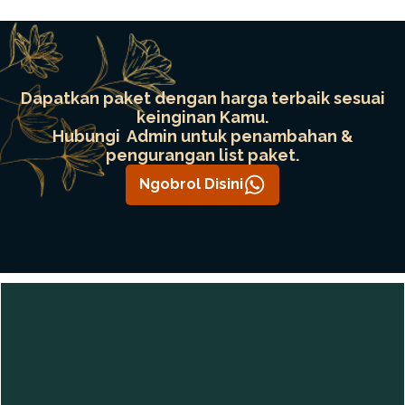
Dapatkan paket dengan harga terbaik sesuai
keinginan Kamu.
Hubungi Admin untuk penambahan &
pengurangan list paket.
Ngobrol Disini