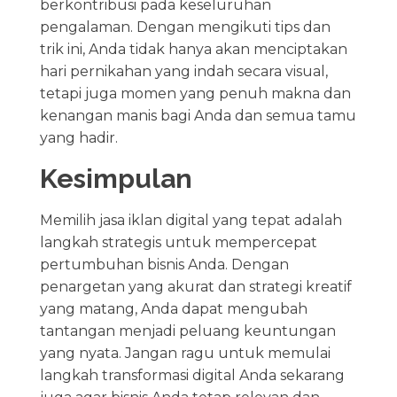
berkontribusi pada keseluruhan
pengalaman. Dengan mengikuti tips dan
trik ini, Anda tidak hanya akan menciptakan
hari pernikahan yang indah secara visual,
tetapi juga momen yang penuh makna dan
kenangan manis bagi Anda dan semua tamu
yang hadir.
Kesimpulan
Memilih jasa iklan digital yang tepat adalah
langkah strategis untuk mempercepat
pertumbuhan bisnis Anda. Dengan
penargetan yang akurat dan strategi kreatif
yang matang, Anda dapat mengubah
tantangan menjadi peluang keuntungan
yang nyata. Jangan ragu untuk memulai
langkah transformasi digital Anda sekarang