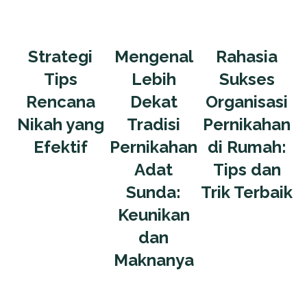
Strategi
Mengenal
Rahasia
Tips
Lebih
Sukses
Rencana
Dekat
Organisasi
Nikah yang
Tradisi
Pernikahan
Efektif
Pernikahan
di Rumah:
Adat
Tips dan
Sunda:
Trik Terbaik
Keunikan
dan
Maknanya