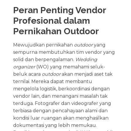
Peran Penting Vendor
Profesional dalam
Pernikahan Outdoor
Mewujudkan pernikahan
outdoor
yang
sempurna membutuhkan tim vendor yang
solid dan berpengalaman.
Wedding
organizer
(WO) yang memahami seluk-
beluk acara
outdoor
akan menjadi aset tak
ternilai. Mereka dapat membantu
mengelola logistik, berkoordinasi dengan
vendor lain, dan menangani masalah tak
terduga. Fotografer dan videografer yang
terbiasa dengan pencahayaan alami dan
kondisi luar ruangan akan menghasilkan
dokumentasi yang lebih memukau.