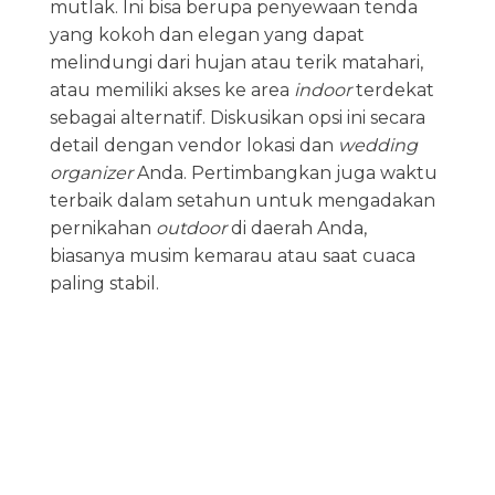
mutlak. Ini bisa berupa penyewaan tenda
yang kokoh dan elegan yang dapat
melindungi dari hujan atau terik matahari,
atau memiliki akses ke area
indoor
terdekat
sebagai alternatif. Diskusikan opsi ini secara
detail dengan vendor lokasi dan
wedding
organizer
Anda. Pertimbangkan juga waktu
terbaik dalam setahun untuk mengadakan
pernikahan
outdoor
di daerah Anda,
biasanya musim kemarau atau saat cuaca
paling stabil.