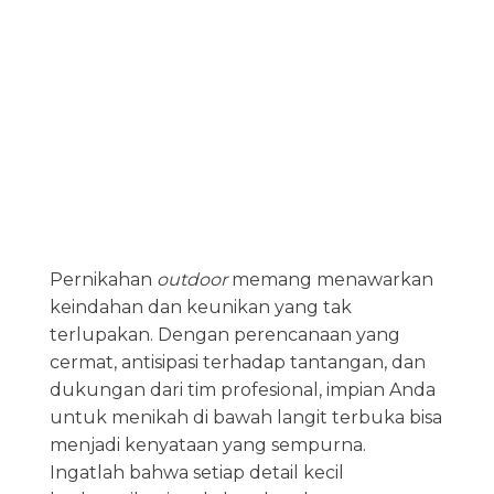
Pernikahan
outdoor
memang menawarkan
keindahan dan keunikan yang tak
terlupakan. Dengan perencanaan yang
cermat, antisipasi terhadap tantangan, dan
dukungan dari tim profesional, impian Anda
untuk menikah di bawah langit terbuka bisa
menjadi kenyataan yang sempurna.
Ingatlah bahwa setiap detail kecil