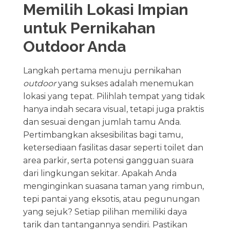
Memilih Lokasi Impian
untuk Pernikahan
Outdoor Anda
Langkah pertama menuju pernikahan
outdoor
yang sukses adalah menemukan
lokasi yang tepat. Pilihlah tempat yang tidak
hanya indah secara visual, tetapi juga praktis
dan sesuai dengan jumlah tamu Anda.
Pertimbangkan aksesibilitas bagi tamu,
ketersediaan fasilitas dasar seperti toilet dan
area parkir, serta potensi gangguan suara
dari lingkungan sekitar. Apakah Anda
menginginkan suasana taman yang rimbun,
tepi pantai yang eksotis, atau pegunungan
yang sejuk? Setiap pilihan memiliki daya
tarik dan tantangannya sendiri. Pastikan