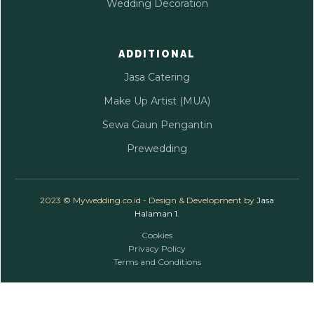
Wedding Decoration
ADDITIONAL
Jasa Catering
Make Up Artist (MUA)
Sewa Gaun Pengantin
Prewedding
2023 © Mywedding.co.id - Design & Development by
Jasa
Halaman 1
.
Cookies
Privacy Policy
Terms and Conditions