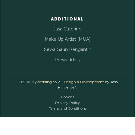
ADDITIONAL
Jasa Catering
Make Up Artist (MUA)
Sewa Gaun Pengantin
Prewedding
2023 © Mywedding.co.id - Design & Development by
Jasa
Halaman 1
.
Cookies
Privacy Policy
Terms and Conditions