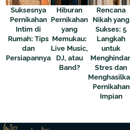
Suksesnya
Hiburan
Rencana
Pernikahan
Pernikahan
Nikah yang
Intim di
yang
Sukses: 5
Rumah: Tips
Memukau:
Langkah
dan
Live Music,
untuk
Persiapannya
DJ, atau
Menghindar
Band?
Stres dan
Menghasilk
Pernikahan
Impian