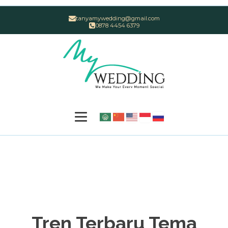
tanyamywedding@gmail.com
0878 4454 6379
Tren Terbaru Tema