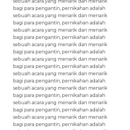
sebuah acara yang menarik dan menarik
bagi para pengantin, pernikahan adalah
sebuah acara yang menarik dan menarik
bagi para pengantin, pernikahan adalah
sebuah acara yang menarik dan menarik
bagi para pengantin, pernikahan adalah
sebuah acara yang menarik dan menarik
bagi para pengantin, pernikahan adalah
sebuah acara yang menarik dan menarik
bagi para pengantin, pernikahan adalah
sebuah acara yang menarik dan menarik
bagi para pengantin, pernikahan adalah
sebuah acara yang menarik dan menarik
bagi para pengantin, pernikahan adalah
sebuah acara yang menarik dan menarik
bagi para pengantin, pernikahan adalah
sebuah acara yang menarik dan menarik
bagi para pengantin, pernikahan adalah