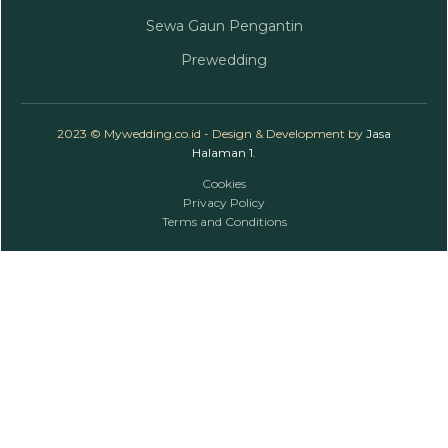
Sewa Gaun Pengantin
Prewedding
2023 © Mywedding.co.id - Design & Development by
Jasa
Halaman 1
.
Cookies
Privacy Policy
Terms and Conditions