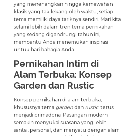
yang menenangkan hingga kemewahan
klasik yang tak lekang oleh waktu, setiap
tema memiliki daya tariknya sendiri. Mari kita
selami lebih dalam tren tema pernikahan
yang sedang digandrungi tahun ini,
membantu Anda menemukan inspirasi
untuk hari bahagia Anda.
Pernikahan Intim di
Alam Terbuka: Konsep
Garden dan Rustic
Konsep pernikahan di alam terbuka,
khususnya tema
garden
dan
rustic
, terus
menjadi primadona. Pasangan modern
semakin menyukai suasana yang lebih
santai, personal, dan menyatu dengan alam.