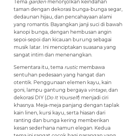
Tema
garden
menonjolkan keindahan
taman dengan dekorasi bunga-bunga segar,
dedaunan hijau, dan pencahayaan alami
yang romantis. Bayangkan janji suci di bawah
kanopi bunga, dengan hembusan angin
sepoi-sepoi dan kicauan burung sebagai
musik latar. Ini menciptakan suasana yang
sangat intim dan menenangkan.
Sementara itu, tema
rustic
membawa
sentuhan pedesaan yang hangat dan
otentik. Penggunaan elemen kayu, kain
goni, lampu gantung bergaya
vintage
, dan
dekorasi DIY (
Do It Yourself
) menjadi ciri
khasnya. Meja-meja panjang dengan taplak
kain linen, kursi kayu, serta hiasan dari
ranting dan bunga kering memberikan
kesan sederhana namun elegan. Kedua
tema ini sangat cocok bagi pasangan yang