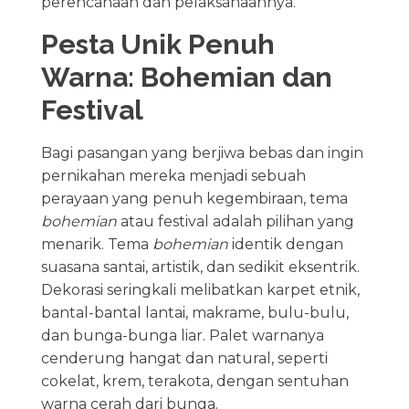
perencanaan dan pelaksanaannya.
Pesta Unik Penuh
Warna: Bohemian dan
Festival
Bagi pasangan yang berjiwa bebas dan ingin
pernikahan mereka menjadi sebuah
perayaan yang penuh kegembiraan, tema
bohemian
atau festival adalah pilihan yang
menarik. Tema
bohemian
identik dengan
suasana santai, artistik, dan sedikit eksentrik.
Dekorasi seringkali melibatkan karpet etnik,
bantal-bantal lantai, makrame, bulu-bulu,
dan bunga-bunga liar. Palet warnanya
cenderung hangat dan natural, seperti
cokelat, krem, terakota, dengan sentuhan
warna cerah dari bunga.