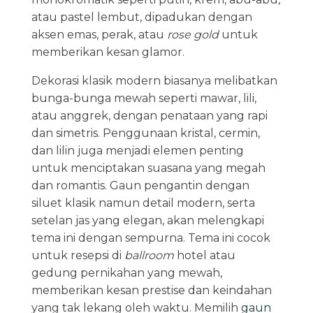
atau pastel lembut, dipadukan dengan
aksen emas, perak, atau
rose gold
untuk
memberikan kesan glamor.
Dekorasi klasik modern biasanya melibatkan
bunga-bunga mewah seperti mawar, lili,
atau anggrek, dengan penataan yang rapi
dan simetris. Penggunaan kristal, cermin,
dan lilin juga menjadi elemen penting
untuk menciptakan suasana yang megah
dan romantis. Gaun pengantin dengan
siluet klasik namun detail modern, serta
setelan jas yang elegan, akan melengkapi
tema ini dengan sempurna. Tema ini cocok
untuk resepsi di
ballroom
hotel atau
gedung pernikahan yang mewah,
memberikan kesan prestise dan keindahan
yang tak lekang oleh waktu. Memilih
gaun