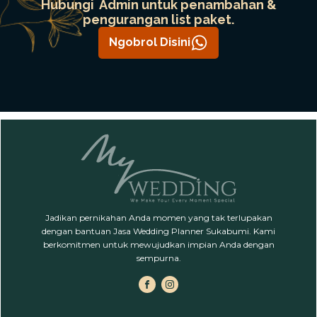
Hubungi Admin untuk penambahan &
pengurangan list paket.
Ngobrol Disini
Jadikan pernikahan Anda momen yang tak terlupakan
dengan bantuan Jasa Wedding Planner Sukabumi. Kami
berkomitmen untuk mewujudkan impian Anda dengan
sempurna.