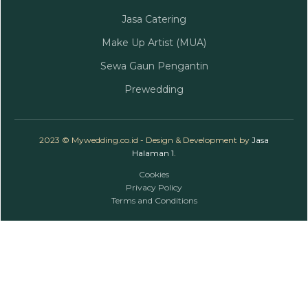
Jasa Catering
Make Up Artist (MUA)
Sewa Gaun Pengantin
Prewedding
2023 © Mywedding.co.id - Design & Development by
Jasa
Halaman 1
.
Cookies
Privacy Policy
Terms and Conditions