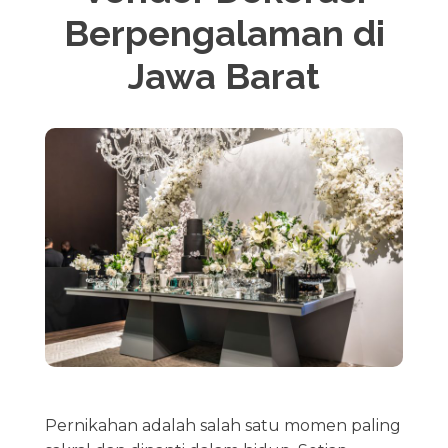
Berpengalaman di
Jawa Barat
Pernikahan adalah salah satu momen paling