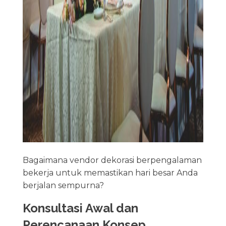
Bagaimana vendor dekorasi berpengalaman
bekerja untuk memastikan hari besar Anda
berjalan sempurna?
Konsultasi Awal dan
Perencanaan Konsep