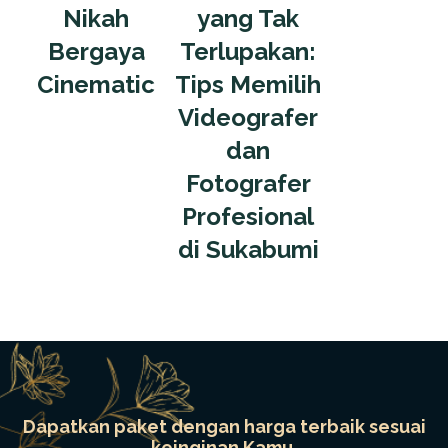
Nikah
yang Tak
Bergaya
Terlupakan:
Cinematic
Tips Memilih
Videografer
dan
Fotografer
Profesional
di Sukabumi
Dapatkan paket dengan harga terbaik sesuai
keinginan Kamu.