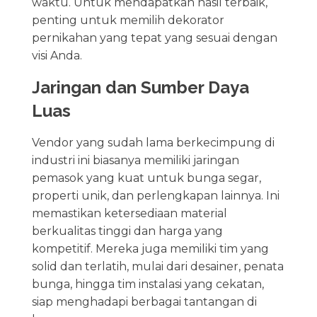
waktu. Untuk mendapatkan hasil terbaik,
penting untuk memilih dekorator
pernikahan yang tepat yang sesuai dengan
visi Anda.
Jaringan dan Sumber Daya
Luas
Vendor yang sudah lama berkecimpung di
industri ini biasanya memiliki jaringan
pemasok yang kuat untuk bunga segar,
properti unik, dan perlengkapan lainnya. Ini
memastikan ketersediaan material
berkualitas tinggi dan harga yang
kompetitif. Mereka juga memiliki tim yang
solid dan terlatih, mulai dari desainer, penata
bunga, hingga tim instalasi yang cekatan,
siap menghadapi berbagai tantangan di