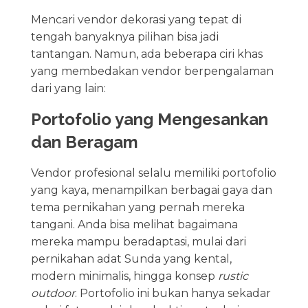
Mencari vendor dekorasi yang tepat di
tengah banyaknya pilihan bisa jadi
tantangan. Namun, ada beberapa ciri khas
yang membedakan vendor berpengalaman
dari yang lain:
Portofolio yang Mengesankan
dan Beragam
Vendor profesional selalu memiliki portofolio
yang kaya, menampilkan berbagai gaya dan
tema pernikahan yang pernah mereka
tangani. Anda bisa melihat bagaimana
mereka mampu beradaptasi, mulai dari
pernikahan adat Sunda yang kental,
modern minimalis, hingga konsep
rustic
outdoor
. Portofolio ini bukan hanya sekadar