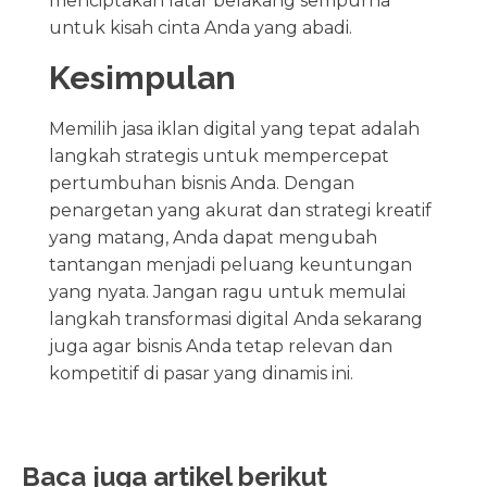
menciptakan latar belakang sempurna
untuk kisah cinta Anda yang abadi.
Kesimpulan
Memilih jasa iklan digital yang tepat adalah
langkah strategis untuk mempercepat
pertumbuhan bisnis Anda. Dengan
penargetan yang akurat dan strategi kreatif
yang matang, Anda dapat mengubah
tantangan menjadi peluang keuntungan
yang nyata. Jangan ragu untuk memulai
langkah transformasi digital Anda sekarang
juga agar bisnis Anda tetap relevan dan
kompetitif di pasar yang dinamis ini.
Baca juga artikel berikut