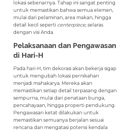
lokasi sebenarnya. Tahap ini sangat penting
untuk memastikan bahwa semua elemen,
mulai dari pelaminan, area makan, hingga
detail kecil seperti
centerpiece
, selaras
dengan visi Anda.
Pelaksanaan dan Pengawasan
di Hari-H
Pada hari-H, tim dekorasi akan bekerja sigap
untuk mengubah lokasi pernikahan
menjadi mahakarya. Mereka akan
memastikan setiap detail terpasang dengan
sempurna, mulai dari penataan bunga,
pencahayaan, hingga properti pendukung.
Pengawasan ketat dilakukan untuk
memastikan semuanya berjalan sesuai
rencana dan mengatasi potensi kendala