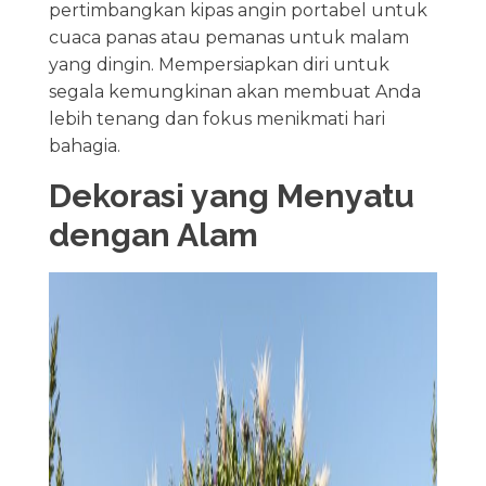
pertimbangkan kipas angin portabel untuk
cuaca panas atau pemanas untuk malam
yang dingin. Mempersiapkan diri untuk
segala kemungkinan akan membuat Anda
lebih tenang dan fokus menikmati hari
bahagia.
Dekorasi yang Menyatu
dengan Alam