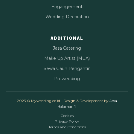
Engangement
Wedding Decoration
ADDITIONAL
Jasa Catering
Make Up Artist (MUA)
Sewa Gaun Pengantin
Prewedding
2023 © Mywedding.co.id - Design & Development by
Jasa
Halaman 1
.
Cookies
Privacy Policy
Terms and Conditions