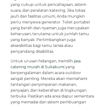
yang cukup untuk pencahayaan, sistem
suara, dan peralatan katering. Jika lokasi
jauh dari fasilitas umum, Anda mungkin
perlu menyewa generator. Toilet portabel
yang bersih dan nyaman juga merupakan
keharusan, terutama untuk jumlah tamu
yang banyak. Pertimbangkan juga
aksesibilitas bagi tamu lansia atau
penyandang disabilitas.
Untuk urusan hidangan, memilih
jasa
catering murah di Sukabumi
yang
berpengalaman dalam acara outdoor
sangat penting. Mereka akan memahami
tantangan penyimpanan makanan,
penyajian, dan kebersihan di lingkungan
terbuka. Pastikan ada area dapur sementara
yang memadai dan sistem pembuangan