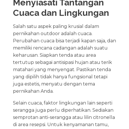
Menyiasati Tantangan
Cuaca dan Lingkungan
Salah satu aspek paling krusial dalam
pernikahan outdoor adalah cuaca.
Perubahan cuaca bisa terjadi kapan saja, dan
memiliki rencana cadangan adalah suatu
keharusan. Siapkan tenda atau area
tertutup sebagai antisipasi hujan atau terik
matahari yang menyengat. Pastikan tenda
yang dipilih tidak hanya fungsional tetapi
juga estetis, menyatu dengan tema
pernikahan Anda.
Selain cuaca, faktor lingkungan lain seperti
serangga juga perlu diperhatikan. Sediakan
semprotan anti-serangga atau lilin citronella
di area resepsi. Untuk kenyamanan tamu,