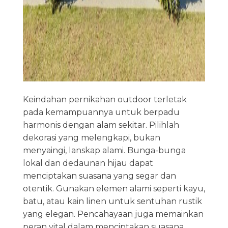
Keindahan pernikahan outdoor terletak
pada kemampuannya untuk berpadu
harmonis dengan alam sekitar. Pilihlah
dekorasi yang melengkapi, bukan
menyaingi, lanskap alami. Bunga-bunga
lokal dan dedaunan hijau dapat
menciptakan suasana yang segar dan
otentik. Gunakan elemen alami seperti kayu,
batu, atau kain linen untuk sentuhan rustik
yang elegan. Pencahayaan juga memainkan
peran vital dalam menciptakan suasana