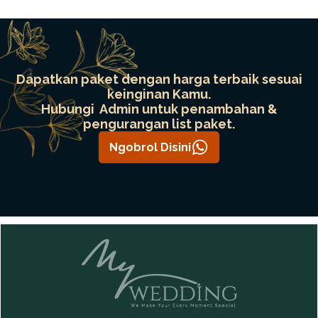
Dapatkan paket dengan harga terbaik sesuai
keinginan Kamu.
Hubungi Admin untuk penambahan &
pengurangan list paket.
Ngobrol Disini