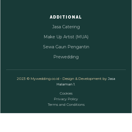
ADDITIONAL
Jasa Catering
Make Up Artist (MUA)
Sewa Gaun Pengantin
Prewedding
2023 © Mywedding.co.id - Design & Development by
Jasa
Halaman 1
.
Cookies
Privacy Policy
Terms and Conditions